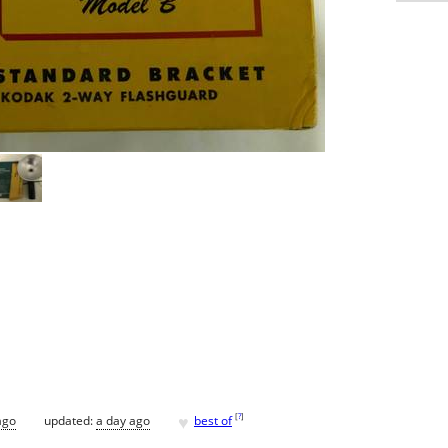
♥
[
?
]
ago
updated:
a day ago
best of