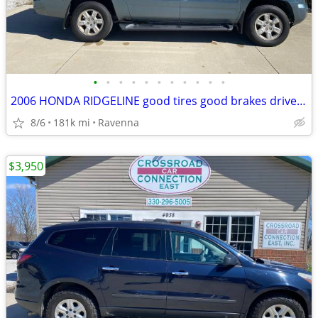
•
•
•
•
•
•
•
•
•
•
•
2006 HONDA RIDGELINE good tires good brakes drives great !
8/6
181k mi
Ravenna
$3,950