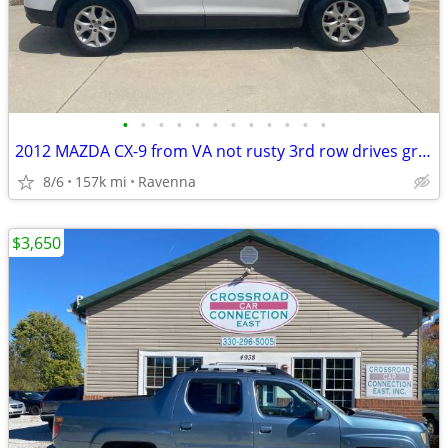
•
•
•
•
•
•
•
•
•
•
•
•
2012 MAZDA CX-9 from VA not rusty 3rd row drives great!
8/6
157k mi
Ravenna
$3,650