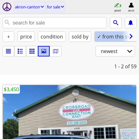
akron-canton
for sale
post
acct
+
price
condition
sold by
✓ from this seller
newest
1 - 2
of 59
$3,450