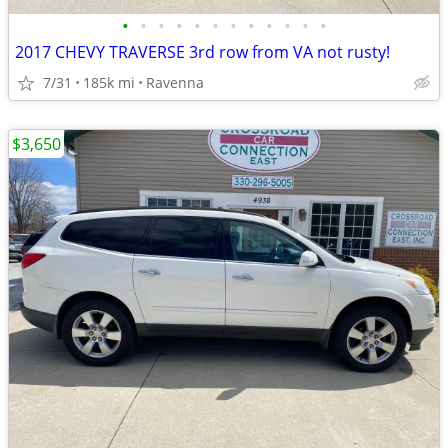
•
•
•
•
•
•
•
•
•
•
•
•
2017 CHEVY TRAVERSE 3rd row from VA not rusty!
7/31
185k mi
Ravenna
$3,650