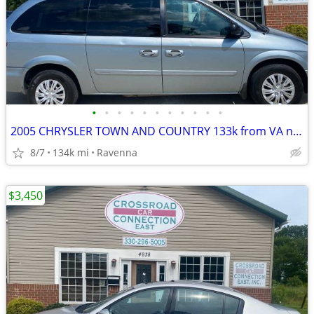
•
•
•
•
•
•
•
•
•
•
•
2005 CHRYSLER TOWN AND COUNTRY 133k from VA not rusty
8/7
134k mi
Ravenna
$3,450