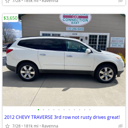
7/28
185k mi
Ravenna
$3,650
•
•
•
•
•
•
•
•
•
•
•
2012 CHEVY TRAVERSE 3rd row not rusty drives great!
7/28
181k mi
Ravenna