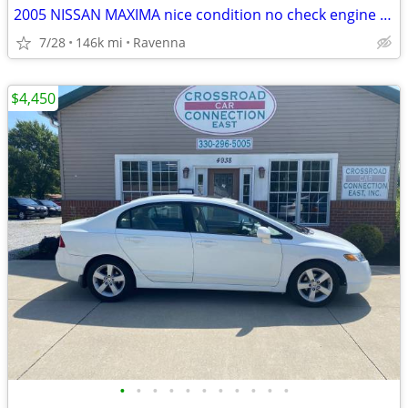
2005 NISSAN MAXIMA nice condition no check engine light drives great!
7/28
146k mi
Ravenna
$4,450
•
•
•
•
•
•
•
•
•
•
•