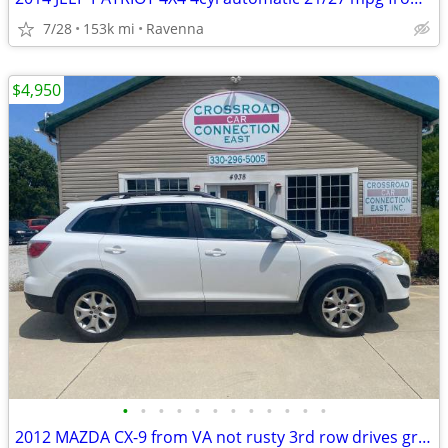
7/28
153k mi
Ravenna
$4,950
•
•
•
•
•
•
•
•
•
•
•
•
2012 MAZDA CX-9 from VA not rusty 3rd row drives great!