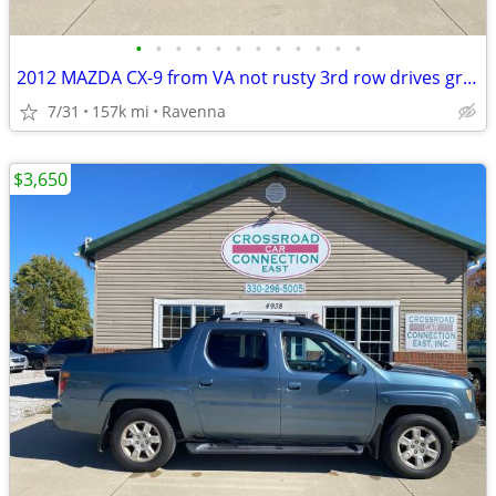
•
•
•
•
•
•
•
•
•
•
•
•
2012 MAZDA CX-9 from VA not rusty 3rd row drives great!
7/31
157k mi
Ravenna
$3,650