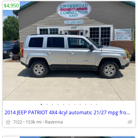
$4,950
•
•
•
•
•
•
•
•
•
•
•
2014 JEEP PATRIOT 4X4 4cyl automatic 21/27 mpg from VA not rusty
7/22
153k mi
Ravenna