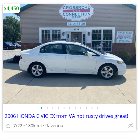
$4,450
•
•
•
•
•
•
•
•
•
•
•
2006 HONDA CIVIC EX from VA not rusty drives great!
7/22
180k mi
Ravenna