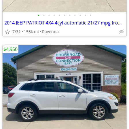
•
•
•
•
•
•
•
•
•
•
•
2014 JEEP PATRIOT 4X4 4cyl automatic 21/27 mpg from VA not rusty
7/31
153k mi
Ravenna
$4,950