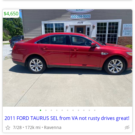
$4,650
•
•
•
•
•
•
•
•
•
•
•
2011 FORD TAURUS SEL from VA not rusty drives great!
7/28
172k mi
Ravenna