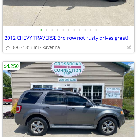
•
•
•
•
•
•
•
•
•
•
•
2012 CHEVY TRAVERSE 3rd row not rusty drives great!
8/6
181k mi
Ravenna
$4,250