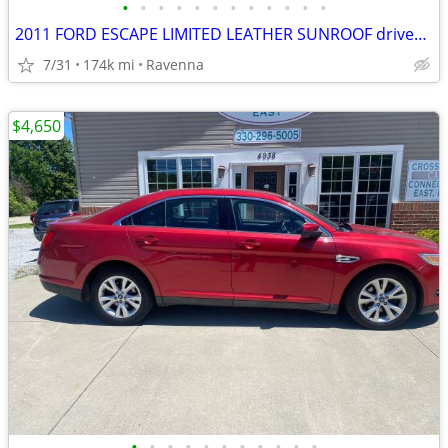
•
•
•
•
•
•
•
•
•
•
•
•
2011 FORD ESCAPE LIMITED LEATHER SUNROOF drives great!
7/31
174k mi
Ravenna
$4,650
•
•
•
•
•
•
•
•
•
•
•