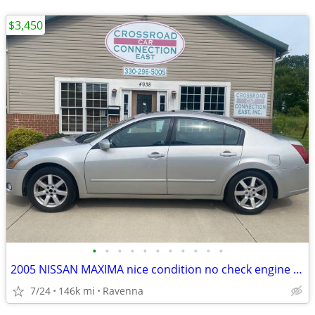
$3,450
•
•
•
•
•
•
•
•
•
•
•
2005 NISSAN MAXIMA nice condition no check engine light drives great!
7/24
146k mi
Ravenna