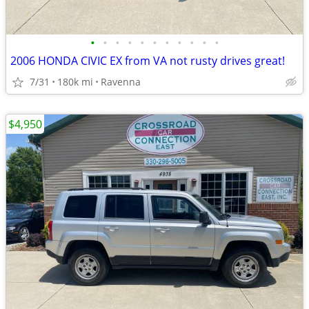
•
•
•
•
•
•
•
•
•
•
•
2006 HONDA CIVIC EX from VA not rusty drives great!
7/31
180k mi
Ravenna
$4,950