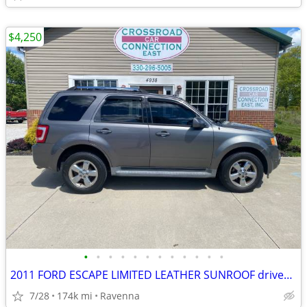
$4,250
•
•
•
•
•
•
•
•
•
•
•
•
2011 FORD ESCAPE LIMITED LEATHER SUNROOF drives great!
7/28
174k mi
Ravenna