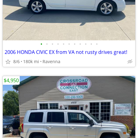
•
•
•
•
•
•
•
•
•
•
•
2006 HONDA CIVIC EX from VA not rusty drives great!
8/6
180k mi
Ravenna
$4,950