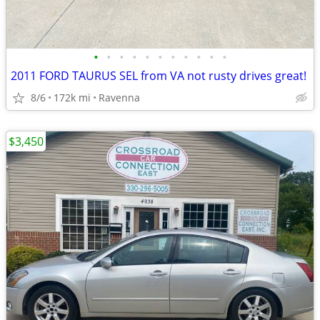
•
•
•
•
•
•
•
•
•
•
•
2011 FORD TAURUS SEL from VA not rusty drives great!
8/6
172k mi
Ravenna
$3,450