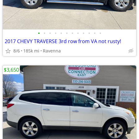
•
•
•
•
•
•
•
•
•
•
•
•
2017 CHEVY TRAVERSE 3rd row from VA not rusty!
8/6
185k mi
Ravenna
$3,650