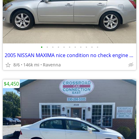
•
•
•
•
•
•
•
•
•
•
•
2005 NISSAN MAXIMA nice condition no check engine light drives great!
8/6
146k mi
Ravenna
$4,450