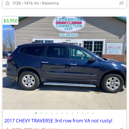
7/28
181k mi
Ravenna
$3,950
•
•
•
•
•
•
•
•
•
•
•
•
2017 CHEVY TRAVERSE 3rd row from VA not rusty!