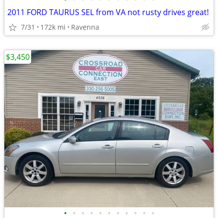
2011 FORD TAURUS SEL from VA not rusty drives great!
7/31
172k mi
Ravenna
$3,450
•
•
•
•
•
•
•
•
•
•
•