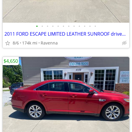
•
•
•
•
•
•
•
•
•
•
•
•
2011 FORD ESCAPE LIMITED LEATHER SUNROOF drives great!
8/6
174k mi
Ravenna
$4,650