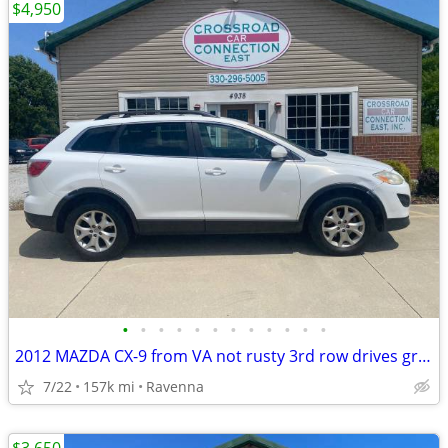
$4,950
•
•
•
•
•
•
•
•
•
•
•
•
2012 MAZDA CX-9 from VA not rusty 3rd row drives great!
7/22
157k mi
Ravenna