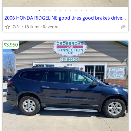
•
•
•
•
•
•
•
•
•
•
•
2006 HONDA RIDGELINE good tires good brakes drives great !
7/31
181k mi
Ravenna
$3,950