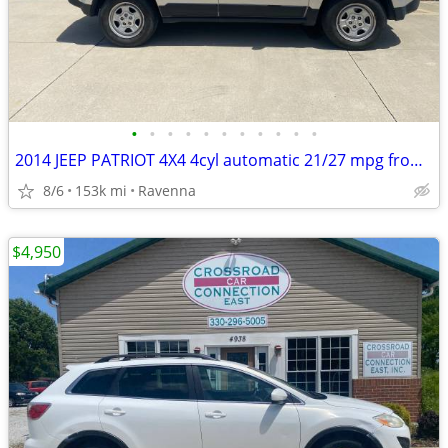
•
•
•
•
•
•
•
•
•
•
•
2014 JEEP PATRIOT 4X4 4cyl automatic 21/27 mpg from VA not rusty
8/6
153k mi
Ravenna
$4,950