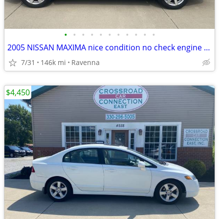
•
•
•
•
•
•
•
•
•
•
•
2005 NISSAN MAXIMA nice condition no check engine light drives great!
7/31
146k mi
Ravenna
$4,450