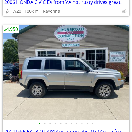
2006 HONDA CIVIC EX from VA not rusty drives great!
7/28
180k mi
Ravenna
$4,950
•
•
•
•
•
•
•
•
•
•
•
2014 JEEP PATRIOT 4X4 4cyl automatic 21/27 mpg from VA not rusty