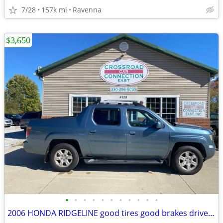
7/28
157k mi
Ravenna
$3,650
•
•
•
•
•
•
•
•
•
•
•
2006 HONDA RIDGELINE good tires good brakes drives great !