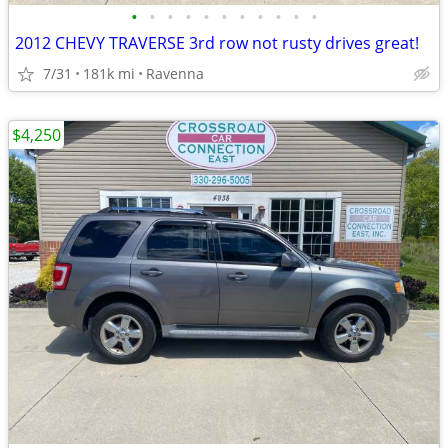
•
•
•
•
•
•
•
•
•
•
•
2012 CHEVY TRAVERSE 3rd row not rusty drives great!
7/31
181k mi
Ravenna
$4,250